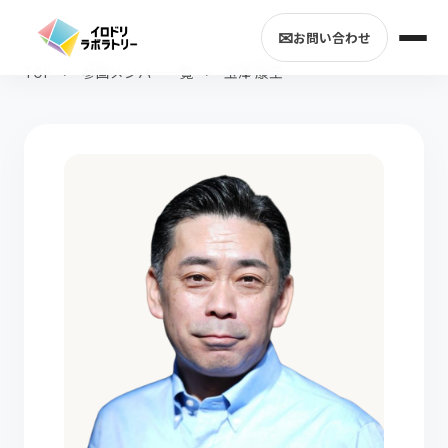
✉
お問い合わせ
TOP
>
参画メンバー一覧
>
玉澤 康至