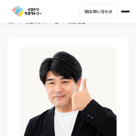
✉
お問い合わせ
TOP
>
参画メンバー一覧
>
末岡 良章